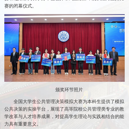
赛的闭幕仪式。
颁奖环节照片
全国大学生公共管理决策模拟大赛为本科生提供了模拟
公共决策的实操平台，展现了高等院校公共管理类专业的教
学改革与人才培养成果，对提高学生理论与实践相结合的能
力具有重要意义。