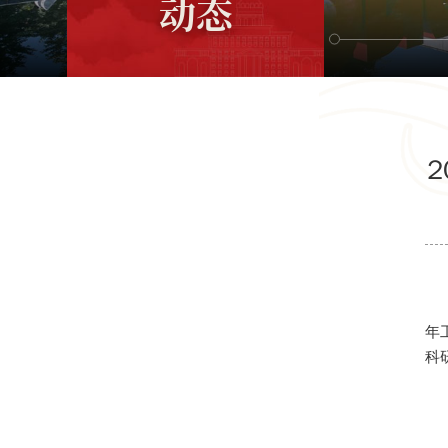
动态
年
科