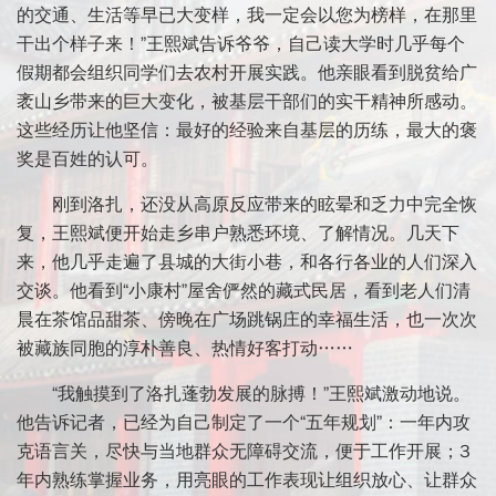
的交通、生活等早已大变样，我一定会以您为榜样，在那里
干出个样子来！”王熙斌告诉爷爷，自己读大学时几乎每个
假期都会组织同学们去农村开展实践。他亲眼看到脱贫给广
袤山乡带来的巨大变化，被基层干部们的实干精神所感动。
这些经历让他坚信：最好的经验来自基层的历练，最大的褒
奖是百姓的认可。
刚到洛扎，还没从高原反应带来的眩晕和乏力中完全恢
复，王熙斌便开始走乡串户熟悉环境、了解情况。几天下
来，他几乎走遍了县城的大街小巷，和各行各业的人们深入
交谈。他看到“小康村”屋舍俨然的藏式民居，看到老人们清
晨在茶馆品甜茶、傍晚在广场跳锅庄的幸福生活，也一次次
被藏族同胞的淳朴善良、热情好客打动……
“我触摸到了洛扎蓬勃发展的脉搏！”王熙斌激动地说。
他告诉记者，已经为自己制定了一个“五年规划”：一年内攻
克语言关，尽快与当地群众无障碍交流，便于工作开展；3
年内熟练掌握业务，用亮眼的工作表现让组织放心、让群众