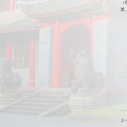
（
奖
上