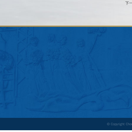
下
© Copyright Ch