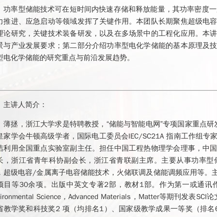
功率型储能技术可在短时间内快速存储和释放能量，其功率密度一
力推进、应急启动等领域发挥了关键作用。本团队长期聚焦超级电
理论研究，关键技术装备研发，以及在多场景中的工程化应用。本
景与产业发展要求；第二部分介绍功率型电化学储能的基本原理及
型电化学储能的研究重点与前沿发展趋势。
主讲人简介：
薄拯，浙江大学求是特聘教授，“储能与智能电网”专项国家重点研发计
皇家学会牛顿高级学者，国际电工委员会IEC/SC21A 指南工作
洁利用全国重点实验室副主任。担任中国工程热物理学会理事，中
长，浙江省青年科协副会长，浙江省青联副主席。主要从事功率型
，超级电容/金属离子电容储能技术，火储联调及储能调频应用等。
目等30余项。出版中英文专著2部，教材1部。作为第一或通讯作者，在Nature 
vironmental Science，Advanced Materials，Matte
省教学奖和科技奖2 项（均排名1）、国家级教学成果一等奖（排名