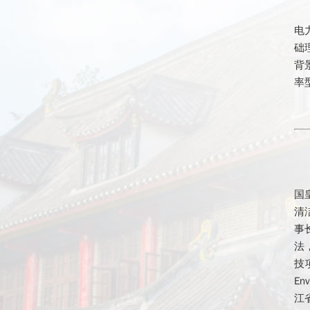
电
础
背
率
国
清
事
法
技项
En
江