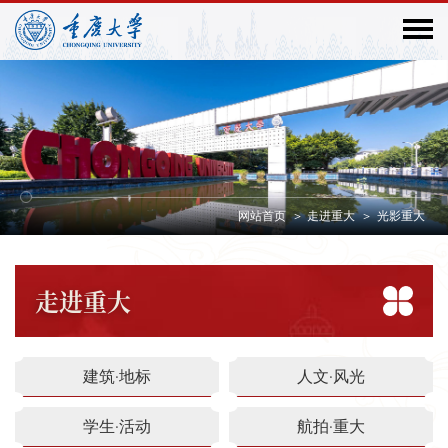
网站首页
>
走进重大
>
光影重大
走进
重大
建筑·地标
人文·风光
学生·活动
航拍·重大