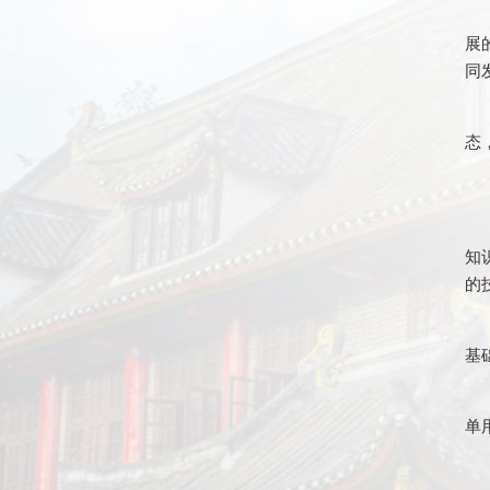
展
同
态
知
的
基
单