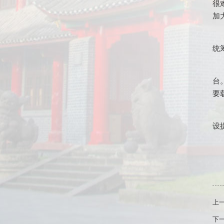
很
加
统
台
要
设
上
下