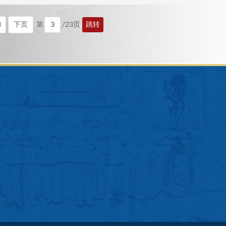
3
下页
跳转
第
/23页