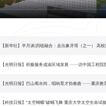
【新华社】半月谈|四链融合：走出象牙塔（之一） 高
【科技日报】“太空蝴蝶”破蛹飞舞 重庆大学太空生命试